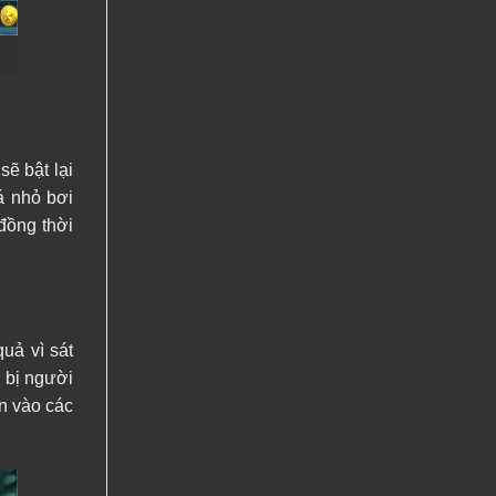
ẽ bật lại
á nhỏ bơi
đồng thời
uả vì sát
 bị người
ạn vào các