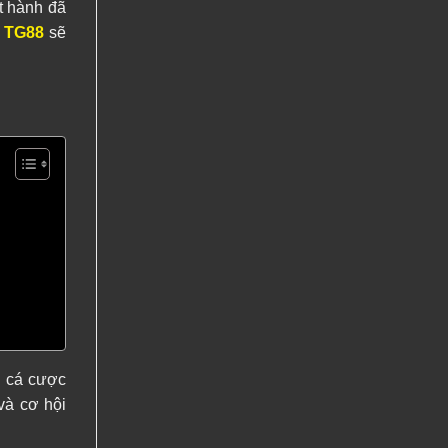
t hành đã
y
TG88
sẽ
m cá cược
và cơ hội