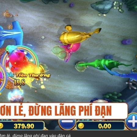
ơn lẻ, đừng lãng phí đạn vào đàn cá