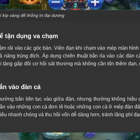
 kíp vàng để thống trị đại dương
để tận dụng va chạm
ậm rãi vào các góc bàn. Viên đạn khi chạm vào mép màn hình s
 năng trúng đích. Áp dụng chiến thuật bắn rỉa vào các đàn c
 tăng gấp đôi cơ hội sát thương mà không cần tốn thêm đạn, 
bắn vào đàn cá
hướng bắn liên tục vào giữa đàn, nhưng thường không hiệu q
bắn vào những con cá đơn lẻ hoặc những con cá ở mép đàn đã
 tiêu nhanh chóng và thu hồi vốn dễ dàng hơn, tránh lãng phí đ