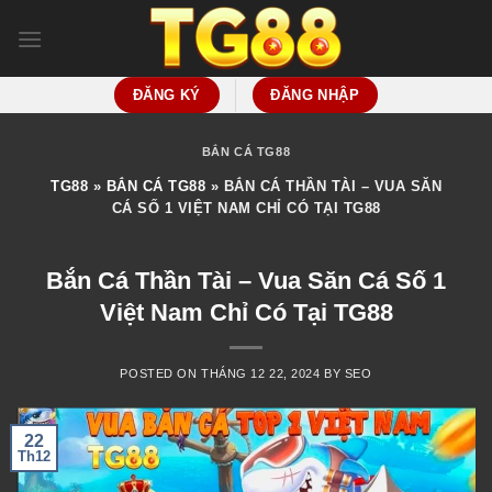
Skip
to
content
ĐĂNG KÝ
ĐĂNG NHẬP
BẮN CÁ TG88
TG88
»
BẮN CÁ TG88
»
BẮN CÁ THẦN TÀI – VUA SĂN
CÁ SỐ 1 VIỆT NAM CHỈ CÓ TẠI TG88
Bắn Cá Thần Tài – Vua Săn Cá Số 1
Việt Nam Chỉ Có Tại TG88
POSTED ON
THÁNG 12 22, 2024
BY
SEO
22
Th12