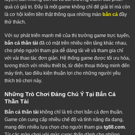
quà có giá trị. Đây là một game không chỉ để giải trí mà còn
là cơ hội kiếm tiền thật thông qua những màn
bắn cá
đầy
thử thách.
Với sự phát triển mạnh mẽ của thị trường game trực tuyến,
bắn cá thần tài
đã có mặt trên nhiều nền tảng khác nhau,
cho phép người tham gia dễ dàng tải về và tham gia chỉ
với vài thao tác đơn giản. Hệ thống game được tối ưu hóa,
tương thích với nhiều thiết bị, từ điện thoại thông minh đến
máy tính, tạo điều kiện thuận lợi cho những người yêu
thích trò chơi này.
Những Trò Chơi Đáng Chú Ý Tại Bắn Cá
Thần Tài
Bắn cá thần tài
không chỉ là trò chơi bắn cá đơn thuần.
Game còn cung cấp nhiều chế độ và tính năng đa dạng,
mang đến nhiều lựa chọn cho người tham gia
tg88.com
.
Từ các màn chơi với mức cược thấp dành cho những