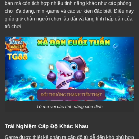
bản mà còn tích hợp nhiều tính năng khác như các phòng
chơi đa dạng, mini-game và các sự kiện đặc biệt. Điều này
giúp giữ chân người chơi lâu dài và tăng tính hấp dẫn của
trò chơi.
Tò mò với các tính năng siêu đỉnh
Trải Nghiệm Cấp Độ Khác Nhau
Game được thiết kế phân ra cấp độ từ dễ đến khó phù hợp