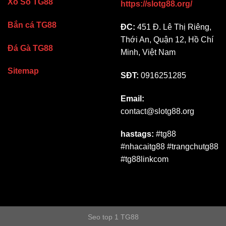
Xổ Số TG88
https://slotg88.org/
Bắn cá TG88
ĐC:
451 Đ. Lê Thị Riêng,
Thới An, Quận 12, Hồ Chí
Đá Gà TG88
Minh, Việt Nam
Sitemap
SĐT:
0916251285
Email:
contact@slotg88.org
hastags:
#tg88
#nhacaitg88 #trangchutg88
#tg88linkcom
Seo top 1 TG88