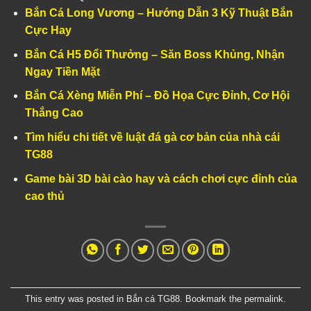
Bắn Cá Long Vương – Hướng Dẫn 3 Kỹ Thuật Bắn
Cực Hay
Bắn Cá H5 Đổi Thưởng – Săn Boss Khủng, Nhận
Ngay Tiền Mặt
Bắn Cá Xèng Miễn Phí – Đồ Họa Cực Đỉnh, Cơ Hội
Thắng Cao
Tìm hiểu chi tiết về luật đá gà cơ bản của nhà cái
TG88
Game bài 3D bài cào hay và cách chơi cực đỉnh của
cao thủ
This entry was posted in
Bắn cá TG88
. Bookmark the
permalink
.