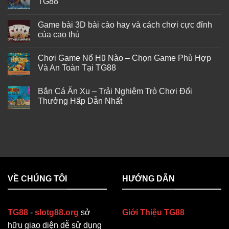
TG88
Game bài 3D bài cào hay và cách chơi cực đỉnh
của cao thủ
Chơi Game Nổ Hũ Nào – Chọn Game Phù Hợp
Và An Toàn Tại TG88
Bắn Cá Ăn Xu – Trải Nghiệm Trò Chơi Đổi
Thưởng Hấp Dẫn Nhất
VỀ CHÚNG TÔI
HƯỚNG DẪN
TG88
-
slotg88.org
sở
Giới Thiệu TG88
hữu giao diện dễ sử dụng