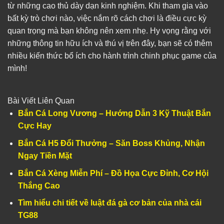
từ những cao thủ dày dạn kinh nghiệm. Khi tham gia vào
bất kỳ trò chơi nào, việc nắm rõ cách chơi là điều cực kỳ
quan trọng mà bạn không nên xem nhẹ. Hy vọng rằng với
những thông tin hữu ích và thú vị trên đây, bạn sẽ có thêm
nhiều kiến thức bổ ích cho hành trình chinh phục game của
mình!
Bài Viết Liên Quan
Bắn Cá Long Vương – Hướng Dẫn 3 Kỹ Thuật Bắn
Cực Hay
Bắn Cá H5 Đổi Thưởng – Săn Boss Khủng, Nhận
Ngay Tiền Mặt
Bắn Cá Xèng Miễn Phí – Đồ Họa Cực Đỉnh, Cơ Hội
Thắng Cao
Tìm hiểu chi tiết về luật đá gà cơ bản của nhà cái
TG88