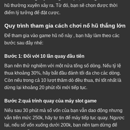
hũ thường xuyên xảy ra. Từ đó, bạn sẽ chọn được thời
điểm lý tưởng để đặt cược.
Quy trình tham gia cách chơi nổ hũ thắng lớn
Để tham gia vào game hũ nổ này , bạn hãy làm theo các
bước sau đây nhé:
Bước 1: Đối với 10 lần quay đầu tiên
Bạn nên thử nghiệm với một nửa tổng số dòng. Nếu tỷ lệ
thua khoảng 30%, hãy bắt đầu đánh tối đa cho các dòng.
Còn nếu trong cả 10 lượt thăm dò đều thua, thì tốt nhất là
dừng lại khoảng 20 phút rồi mới tiếp tục.
Bước 2:quá trình quay của máy slot game
Nếu sau 30 phút mà số vốn của bạn vẫn dao động nhưng
vẫn trên mức 250k, hãy tự tin để máy tiếp tục quay. Ngược
lại, nếu số vốn xuống dưới 200k, bạn nên tạm dừng để