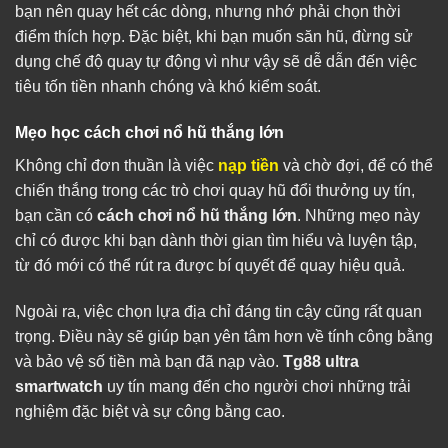
bạn nên quay hết các dòng, nhưng nhớ phải chọn thời
điểm thích hợp. Đặc biệt, khi bạn muốn săn hũ, đừng sử
dụng chế độ quay tự động vì như vậy sẽ dễ dẫn đến việc
tiêu tốn tiền nhanh chóng và khó kiểm soát.
Mẹo học cách chơi nổ hũ thắng lớn
Không chỉ đơn thuần là việc
nạp tiền
và chờ đợi, để có thể
chiến thắng trong các trò chơi quay hũ đổi thưởng uy tín,
bạn cần có
cách chơi nổ hũ thắng lớn
. Những mẹo này
chỉ có được khi bạn dành thời gian tìm hiểu và luyện tập,
từ đó mới có thể rút ra được bí quyết để quay hiệu quả.
Ngoài ra, việc chọn lựa địa chỉ đáng tin cậy cũng rất quan
trọng. Điều này sẽ giúp bạn yên tâm hơn về tính công bằng
và bảo vệ số tiền mà bạn đã nạp vào.
Tg88 ultra
smartwatch
uy tín mang đến cho người chơi những trải
nghiệm đặc biệt và sự công bằng cao.