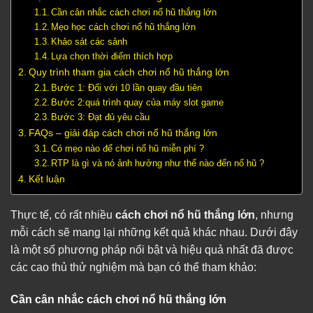
Cần cân nhắc cách chơi nổ hũ thắng lớn
Mẹo học cách chơi nổ hũ thắng lớn
Khảo sát các sảnh
Lựa chọn thời điểm thích hợp
Quy trình tham gia cách chơi nổ hũ thắng lớn
Bước 1: Đối với 10 lần quay đầu tiên
Bước 2:quá trình quay của máy slot game
Bước 3: Đạt đủ yêu cầu
FAQs – giải đáp cách chơi nổ hũ thắng lớn
Có mẹo nào để chơi nổ hũ miễn phí ?
RTP là gì và nó ảnh hưởng như thế nào đến nổ hũ ?
Kết luận
Thực tế, có rất nhiều
cách chơi nổ hũ thắng lớn
, nhưng
mỗi cách sẽ mang lại những kết quả khác nhau. Dưới đây
là một số phương pháp nổi bật và hiệu quả nhất đã được
các cao thủ thử nghiệm mà bạn có thể tham khảo:
Cần cân nhắc cách chơi nổ hũ thắng lớn