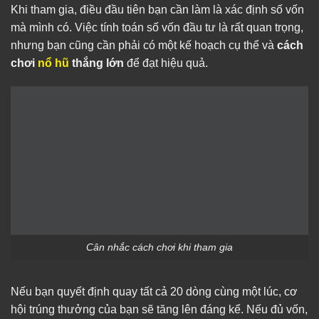
Khi tham gia, điều đầu tiên bạn cần làm là xác định số vốn
mà mình có. Việc tính toán số vốn đầu tư là rất quan trọng,
nhưng bạn cũng cần phải có một kế hoạch cụ thể và
cách
chơi
nổ hũ
thắng lớn
để đạt hiệu quả.
Cân nhắc cách chơi khi tham gia
Nếu bạn quyết định quay tất cả 20 dòng cùng một lúc, cơ
hội trúng thưởng của bạn sẽ tăng lên đáng kể. Nếu đủ vốn,