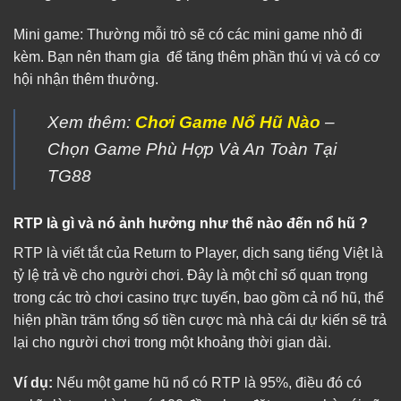
Mini game: Thường mỗi trò sẽ có các mini game nhỏ đi
kèm. Bạn nên tham gia để tăng thêm phần thú vị và có cơ
hội nhận thêm thưởng.
Xem thêm:
Chơi Game Nổ Hũ Nào
–
Chọn Game Phù Hợp Và An Toàn Tại
TG88
RTP là gì và nó ảnh hưởng như thế nào đến nổ hũ ?
RTP là viết tắt của Return to Player, dịch sang tiếng Việt là
tỷ lệ trả về cho người chơi. Đây là một chỉ số quan trọng
trong các trò chơi casino trực tuyến, bao gồm cả nổ hũ, thể
hiện phần trăm tổng số tiền cược mà nhà cái dự kiến sẽ trả
lại cho người chơi trong một khoảng thời gian dài.
Ví dụ:
Nếu một game hũ nổ có RTP là 95%, điều đó có