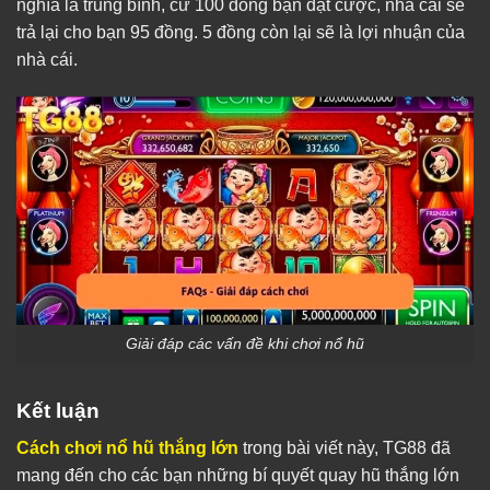
nghĩa là trung bình, cứ 100 đồng bạn đặt cược, nhà cái sẽ
trả lại cho bạn 95 đồng. 5 đồng còn lại sẽ là lợi nhuận của
nhà cái.
Giải đáp các vấn đề khi chơi nổ hũ
Kết luận
Cách chơi nổ hũ thắng lớn
trong bài viết này, TG88 đã
mang đến cho các bạn những bí quyết quay hũ thắng lớn