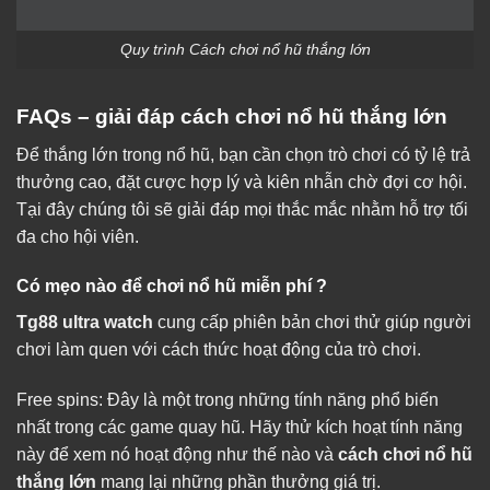
Quy trình Cách chơi nổ hũ thắng lớn
FAQs – giải đáp cách chơi nổ hũ thắng lớn
Để thắng lớn trong nổ hũ, bạn cần chọn trò chơi có tỷ lệ trả
thưởng cao, đặt cược hợp lý và kiên nhẫn chờ đợi cơ hội.
Tại đây chúng tôi sẽ giải đáp mọi thắc mắc nhằm hỗ trợ tối
đa cho hội viên.
Có mẹo nào để chơi nổ hũ miễn phí ?
Tg88 ultra watch
cung cấp phiên bản chơi thử giúp người
chơi làm quen với cách thức hoạt động của trò chơi.
Free spins: Đây là một trong những tính năng phổ biến
nhất trong các game quay hũ. Hãy thử kích hoạt tính năng
này để xem nó hoạt động như thế nào và
cách chơi nổ hũ
thắng lớn
mang lại những phần thưởng giá trị.