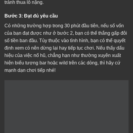
tránh thua lỗ nặng.
Bước 3: Đạt đủ yêu cầu
Có những trường hợp trong 30 phút đầu tiên, nếu số vốn
của bạn đạt được như ở bước 2, bạn có thể thắng gấp đôi
số tiền ban đầu. Tùy thuộc vào tình hình, bạn có thể quyết
định xem có nên dừng lại hay tiếp tục chơi. Nếu thấy dấu
hiệu của việc nổ hũ, chẳng hạn như thường xuyên xuất
hiện biểu tượng bar hoặc wild trên các dòng, thì hãy cứ
mạnh dạn chơi tiếp nhé!