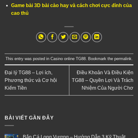
Game bài 3D bài cào hay và cách chơi cực đỉnh của
cao thủ
This entry was posted in
Casino online TG88
. Bookmark the
permalink
.
Đại lý TG88 – Lợi ích,
Điều Khoản Và Điều Kiện
Phương thức và Cơ hội
TG88 – Quyền Lợi Và Trách
Kiếm Tiền
Nhiệm Của Người Chơ
BÀI VIẾT GẦN ĐÂY
Bắn Cá Long Vương – Hướng Dẫn 3 Kỹ Thuật