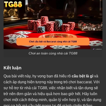
Chơi an toàn cùng nhà cái TG88
Kết luận
Qua bài viết này, hy vọng bạn đã hiểu rõ
cầu bệt là gì
và
cách áp dụng hiện tượng này trong trò chơi baccarat. Với
sự hỗ trợ từ nhà cái TG88, việc nhận biết và tận dụng sẽ
trở nên đơn giản và hiệu quả hơn bao giờ hết. Hãy luôn
chơi một cách thông minh, quản lý vốn hợp lý, và tận dụng
mọi cơ hội mà cầu bệt mang lại để giành chiến thắng.