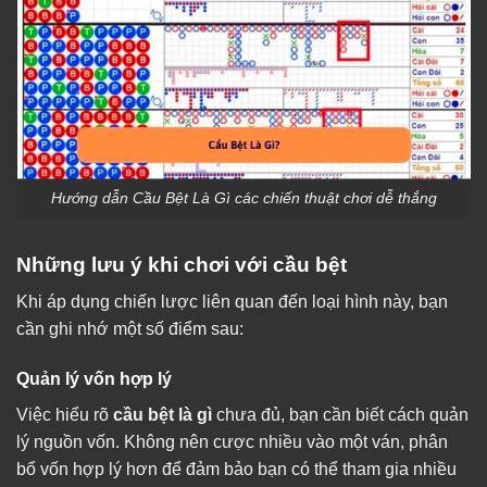
Hướng dẫn Cầu Bệt Là Gì các chiến thuật chơi dễ thắng
Những lưu ý khi chơi với cầu bệt
Khi áp dụng chiến lược liên quan đến loại hình này, bạn
cần ghi nhớ một số điểm sau:
Quản lý vốn hợp lý
Việc hiểu rõ
cầu bệt là gì
chưa đủ, bạn cần biết cách quản
lý nguồn vốn. Không nên cược nhiều vào một ván, phân
bổ vốn hợp lý hơn để đảm bảo bạn có thể tham gia nhiều