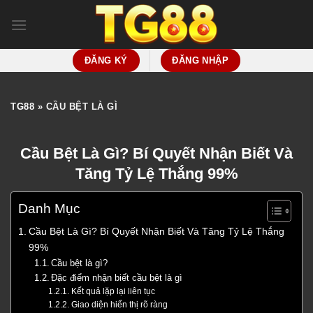
Skip
to
content
ĐĂNG KÝ
ĐĂNG NHẬP
TG88
»
CẦU BỆT LÀ GÌ
Cầu Bệt Là Gì? Bí Quyết Nhận Biết Và
Tăng Tỷ Lệ Thắng 99%
Danh Mục
Cầu Bệt Là Gì? Bí Quyết Nhận Biết Và Tăng Tỷ Lệ Thắng
99%
Cầu bệt là gì?
Đặc điểm nhận biết cầu bệt là gì
Kết quả lặp lại liên tục
Giao diện hiển thị rõ ràng