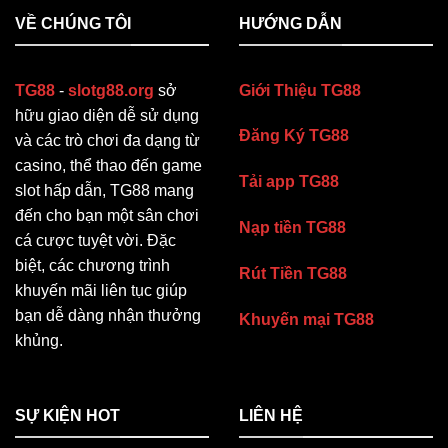
VỀ CHÚNG TÔI
HƯỚNG DẪN
TG88
-
slotg88.org
sở
Giới Thiệu TG88
hữu giao diện dễ sử dụng
Đăng Ký TG88
và các trò chơi đa dạng từ
casino, thể thao đến game
Tải app TG88
slot hấp dẫn, TG88 mang
đến cho bạn một sân chơi
Nạp tiền TG88
cá cược tuyệt vời. Đặc
biệt, các chương trình
Rút Tiền TG88
khuyến mãi liên tục giúp
bạn dễ dàng nhận thưởng
Khuyến mại TG88
khủng.
SỰ KIỆN HOT
LIÊN HỆ